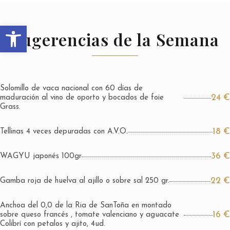
Abrir barra de herramientas
Sugerencias de la Semana
Solomillo de vaca nacional con 60 días de
24 €
maduración al vino de oporto y bocados de foie
Grass.
18 €
Tellinas 4 veces depuradas con A.V.O.
36 €
WAGYU japonés 100gr
22 €
Gamba roja de huelva al ajillo o sobre sal 250 gr.
Anchoa del 0,0 de la Ria de SanToña en montado
16 €
sobre queso francés , tomate valenciano y aguacate
Colibrí con petalos y ajito, 4ud.