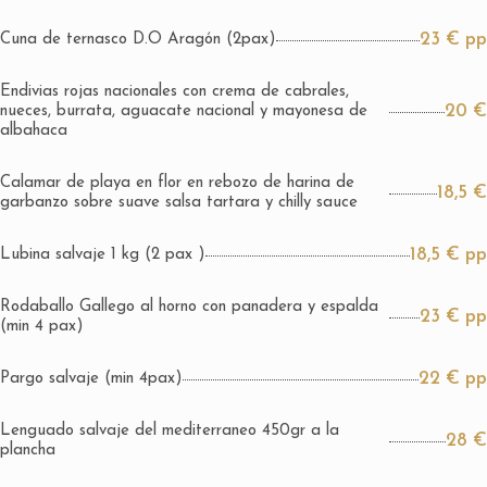
23 € pp
Cuna de ternasco D.O Aragón (2pax)
Endivias rojas nacionales con crema de cabrales,
20 €
nueces, burrata, aguacate nacional y mayonesa de
albahaca
Calamar de playa en flor en rebozo de harina de
18,5 €
garbanzo sobre suave salsa tartara y chilly sauce
18,5 € pp
Lubina salvaje 1 kg (2 pax )
Rodaballo Gallego al horno con panadera y espalda
23 € pp
(min 4 pax)
22 € pp
Pargo salvaje (min 4pax)
Lenguado salvaje del mediterraneo 450gr a la
28 €
plancha