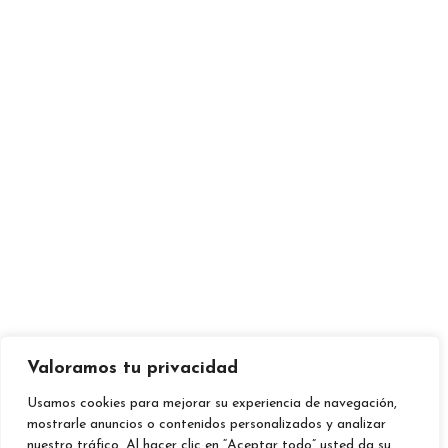
¡Te esperamos para compartir
momentos inolvidables y
deleitar tu paladar!
RESTAURANTE
Av. Mediterrania, 34 Puerto de
Burriana
Valoramos tu privacidad
643 80 11 54
Usamos cookies para mejorar su experiencia de navegación,
mostrarle anuncios o contenidos personalizados y analizar
nuestro tráfico. Al hacer clic en “Aceptar todo” usted da su