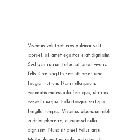
BREADED SOLE
Vivamus volutpat eros pulvinar velit
laoreet, sit amet egestas erat dignissim.
Sed quis rutrum tellus, sit amet viverra
felis. Cras sagittis sem sit amet urna
feugiat rutrum. Nam nulla ipsum,
venenatis malesuada felis quis, ultricies
convallis neque. Pellentesque tristique
fringilla tempus. Vivamus bibendum nibh
in dolor pharetra, a euismod nulla
dignissim. Nunc sit amet tellus arcu.
Morbi elementum molestie tortor id