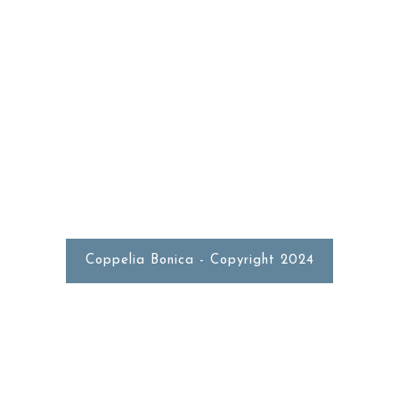
RESTAURANTE
Av. Mediterrania, 34 Puerto de
Burriana
643 80 11 54
Coppelia Bonica - Copyright 2024