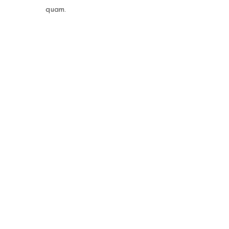
quam.
FRESH SPICES